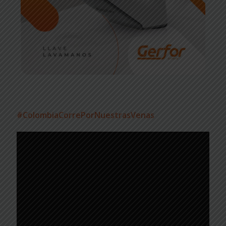
#ColombiaCorrePorNuestrasVenas