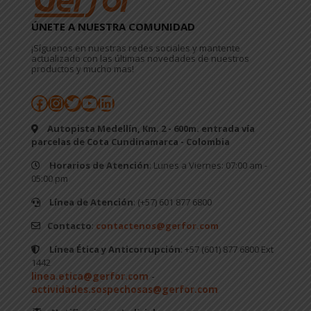
ÚNETE A NUESTRA COMUNIDAD
¡Síguenos en nuestras redes sociales y mantente
actualizado con las últimas novedades de nuestros
productos y mucho mas!
Facebook
Instagram
Twitter
YouTube
LinkedIn
Autopista Medellín, Km. 2 - 600m. entrada vía
parcelas de Cota Cundinamarca - Colombia
Horarios de Atención
: Lunes a Viernes: 07:00 am -
05:00 pm
Línea de Atención
: (+57) 601 877 6800
Contacto
:
contactenos@gerfor.com
Línea Ética y Anticorrupción
: +57 (601) 877 6800 Ext
1442
linea.etica@gerfor.com
-
actividades.sospechosas@gerfor.com